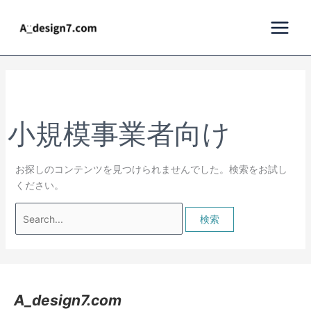
内
検
容
索
を
対
ス
象:
キ
ッ
プ
小規模事業者向け
お探しのコンテンツを見つけられませんでした。検索をお試し
ください。
A_design7.com