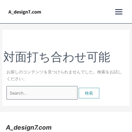
内
検
容
索
を
対
ス
象:
キ
ッ
プ
対面打ち合わせ可能
お探しのコンテンツを見つけられませんでした。検索をお試し
ください。
A_design7.com